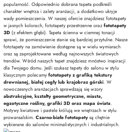
popularność. Odpowiednio dobrana tapeta podkreśli
charakter wnętrza i zalety aranżacji, a dodatkowo ukryje
wady pomieszczenia. W naszej ofercie znajdziesz fototapety
w jasnych kolorach, fototapety przestrzenne oraz
fototapety
3D
(z efektem głębi). Tapeta ścienna w ciemnej tonacji
sprawi, że pomieszczenie stanie się bardziej przytulne. Nasze
fototapety na zamówienie dostępne są w wielu wymiarach
oraz są zaprojektowane według najnowszych światowych
trendów. Wśród naszych tapet znajdziesz mnóstwo inspiracji
dla Twojego domu. Jeśli szukasz tapety do salonu w stylu
klasycznym polecamy
fototapety z grafiką tekstury
drewnianej, białej cegły lub krajobraz górski
. W
nowoczesnych aranżacjach sprawdzają się wzory
abstrakcyjne, kształty geometryczne, miasta,
egzotyczne rośliny, grafiki 3D oraz mapa świata
.
Motywy kwiatowe i pastele królują we wnętrzach w stylu
prowansalskim.
Czarno-białe fototapety
są chętnie
wybierane do salonów minimalistycznych i industrialnych.