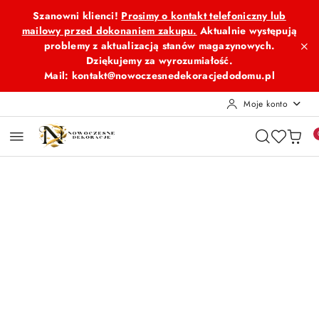
Przejdź do treści głównej
Przejdź do wyszukiwarki
Przejdź do moje konto
Przejdź do menu głównego
Przejdź do opisu produktu
Przejdź do stopki
Szanowni klienci!
Prosimy o kontakt telefoniczny lub
mailowy przed dokonaniem zakupu.
Aktualnie występują
problemy z aktualizacją stanów magazynowych.
Dziękujemy za wyrozumiałość.
Mail: kontakt@nowoczesnedekoracjedodomu.pl
Moje konto