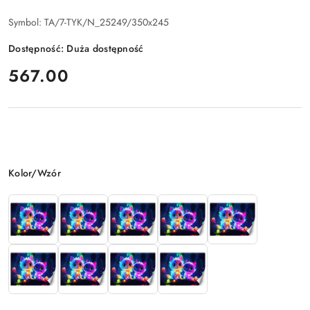
Symbol:
TA/7-TYK/N_25249/350x245
Dostępność:
Duża dostępność
cena:
567.00
Wariant
Kolor/Wzór