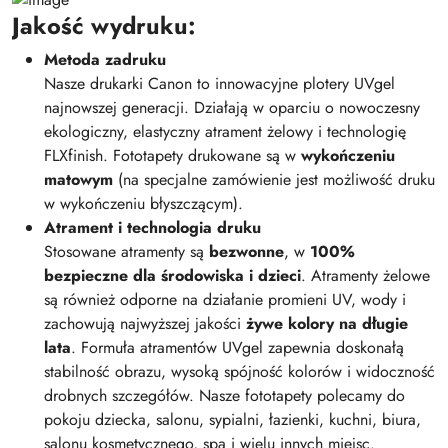
Jakość wydruku:
Metoda zadruku
Nasze drukarki Canon to innowacyjne plotery UVgel
najnowszej generacji. Działają w oparciu o nowoczesny
ekologiczny, elastyczny atrament żelowy i technologię
FLXfinish. Fototapety drukowane są w
wykończeniu
matowym
(na specjalne zamówienie jest możliwość druku
w wykończeniu błyszczącym).
Atrament i technologia druku
Stosowane atramenty są
bezwonne
, w
100%
bezpieczne dla środowiska i dzieci
. Atramenty żelowe
są również odporne na działanie promieni UV, wody i
zachowują najwyższej jakości
żywe kolory na długie
lata
. Formuła atramentów UVgel zapewnia doskonałą
stabilność obrazu, wysoką spójność kolorów i widoczność
drobnych szczegółów. Nasze fototapety polecamy do
pokoju dziecka, salonu, sypialni, łazienki, kuchni, biura,
salonu kosmetycznego, spa i wielu innych miejsc.