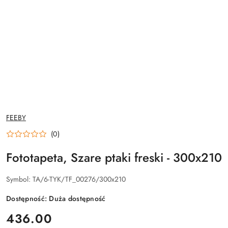
NAZWA
FEEBY
PRODUCENTA:
(0)
Fototapeta, Szare ptaki freski - 300x210
Symbol:
TA/6-TYK/TF_00276/300x210
Dostępność:
Duża dostępność
cena:
436.00