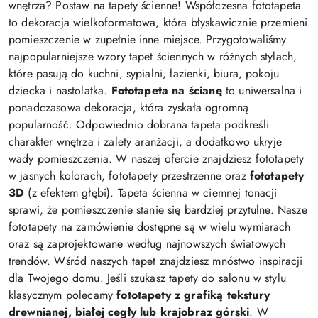
wnętrza? Postaw na tapety ścienne! Współczesna fototapeta
to dekoracja wielkoformatowa, która błyskawicznie przemieni
pomieszczenie w zupełnie inne miejsce. Przygotowaliśmy
najpopularniejsze wzory tapet ściennych w różnych stylach,
które pasują do kuchni, sypialni, łazienki, biura, pokoju
dziecka i nastolatka.
Fototapeta na ścianę
to uniwersalna i
ponadczasowa dekoracja, która zyskała ogromną
popularność. Odpowiednio dobrana tapeta podkreśli
charakter wnętrza i zalety aranżacji, a dodatkowo ukryje
wady pomieszczenia. W naszej ofercie znajdziesz fototapety
w jasnych kolorach, fototapety przestrzenne oraz
fototapety
3D
(z efektem głębi). Tapeta ścienna w ciemnej tonacji
sprawi, że pomieszczenie stanie się bardziej przytulne. Nasze
fototapety na zamówienie dostępne są w wielu wymiarach
oraz są zaprojektowane według najnowszych światowych
trendów. Wśród naszych tapet znajdziesz mnóstwo inspiracji
dla Twojego domu. Jeśli szukasz tapety do salonu w stylu
klasycznym polecamy
fototapety z grafiką tekstury
drewnianej, białej cegły lub krajobraz górski
. W