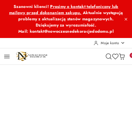
Przejdź do treści głównej
Przejdź do wyszukiwarki
Przejdź do moje konto
Przejdź do menu głównego
Przejdź do opisu produktu
Przejdź do stopki
Szanowni klienci!
Prosimy o kontakt telefoniczny lub
mailowy przed dokonaniem zakupu.
Aktualnie występują
problemy z aktualizacją stanów magazynowych.
Dziękujemy za wyrozumiałość.
Mail: kontakt@nowoczesnedekoracjedodomu.pl
Moje konto