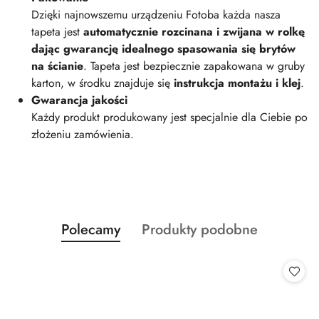
Dzięki najnowszemu urządzeniu Fotoba każda nasza
tapeta jest
automatycznie rozcinana i zwijana w rolkę
dając gwarancję idealnego spasowania się brytów
na ścianie
. Tapeta jest bezpiecznie zapakowana w gruby
karton, w środku znajduje się
instrukcja montażu i klej
.
Gwarancja jakości
Każdy produkt produkowany jest specjalnie dla Ciebie po
złożeniu zamówienia.
Produkty
Produkty
Polecamy
Produkty podobne
Pomiń karuzelę produktów
o
o
statusie:
statusie: