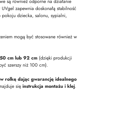
owe są również odporne na działanie
 UVgel zapewnia doskonałą stabilność
okoju dziecka, salonu, sypialni,
zeniem mogą być stosowane również w
 50 cm lub 92 cm
(dzięki produkcji
być szerszy niż 100 cm).
 w rolkę dając gwarancję idealnego
najduje się
instrukcja montażu i klej
.