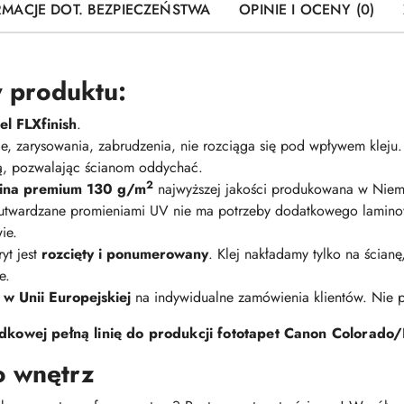
RMACJE DOT. BEZPIECZEŃSTWA
OPINIE I OCENY (0)
 produktu:
l FLXfinish
.
nie, zarysowania, zabrudzenia, nie rozciąga się pod wpływem kleju
ną, pozwalając ścianom oddychać.
2
elina premium 130 g/m
najwyższej jakości produkowana w Niem
 utwardzane promieniami UV nie ma potrzeby dodatkowego lamino
ie.
yt jest
rozcięty i ponumerowany
. Klej nakładamy tylko na ścian
e.
 w Unii Europejskiej
na indywidualne zamówienia klientów. Nie
kowej pełną linię do produkcji fototapet Canon Colorado/
o wnętrz