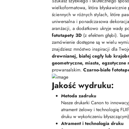
Szukasz szybkiego i skutecznego sposo
wielkoformatowa, która błyskawicznie 
ściennych w różnych stylach, które pasu
uniwersalna i ponadczasowa dekoracja,
aranżacji, a dodatkowo ukryje wady po
fototapety 3D
(z efektem głębi). Tap
zamówienie dostępne są w wielu wymi
znajdziesz mnóstwo inspiracji dla Two
drewnianej, białej cegły lub krajob
geometryczne, miasta, egzotyczne ro
prowansalskim.
Czarno-białe fototap
Jakość wydruku:
Metoda zadruku
Nasze drukarki Canon to innowacyj
atrament żelowy i technologię FLX
druku w wykończeniu błyszczącym)
Atrament i technologia druku