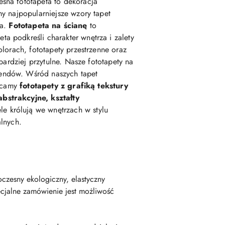
esna fototapeta to dekoracja
my najpopularniejsze wzory tapet
ka.
Fototapeta na ścianę
to
podkreśli charakter wnętrza i zalety
lorach, fototapety przestrzenne oraz
 bardziej przytulne. Nasze fototapety na
rendów. Wśród naszych tapet
lecamy
fototapety z grafiką tekstury
abstrakcyjne, kształty
e królują we wnętrzach w stylu
alnych.
czesny ekologiczny, elastyczny
cjalne zamówienie jest możliwość