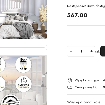
Dostępność:
Duża dostę
cena:
567.00
Ilość
szt.
Dostępność
Wysyłka w ciągu:
4
i
Cena przesyłki:
dostawa
Więcej o produkcie