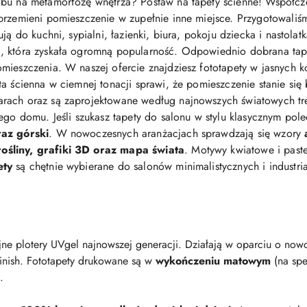
bu na metamorfozę wnętrza? Postaw na tapety ścienne! Współcz
przemieni pomieszczenie w zupełnie inne miejsce. Przygotowaliś
ją do kuchni, sypialni, łazienki, biura, pokoju dziecka i nastolat
 która zyskała ogromną popularność. Odpowiednio dobrana tapeta 
mieszczenia. W naszej ofercie znajdziesz fototapety w jasnych ko
eta ścienna w ciemnej tonacji sprawi, że pomieszczenie stanie się
arach oraz są zaprojektowane według najnowszych światowych t
jego domu. Jeśli szukasz tapety do salonu w stylu klasycznym po
raz górski
. W nowoczesnych aranżacjach sprawdzają się wzory
śliny, grafiki 3D oraz mapa świata
. Motywy kwiatowe i pastel
ety
są chętnie wybierane do salonów minimalistycznych i industri
ne plotery UVgel najnowszej generacji. Działają w oparciu o nowo
finish. Fototapety drukowane są w
wykończeniu matowym
(na spe
.