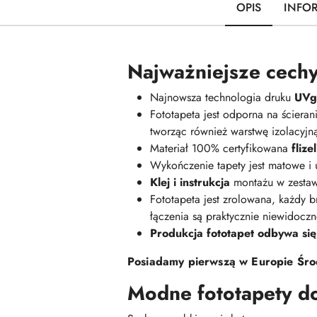
OPIS
INFO
Najważniejsze cechy
Najnowsza technologia druku
UVge
Fototapeta jest odporna na ściera
tworząc również warstwę izolacyj
Materiał 100% certyfikowana
fliz
Wykończenie tapety jest matowe i
Klej i instrukcja
montażu w zestaw
Fototapeta jest zrolowana, każdy br
łączenia są praktycznie niewidoczn
Produkcja fototapet odbywa się
Posiadamy pierwszą w Europie Środ
Modne fototapety d