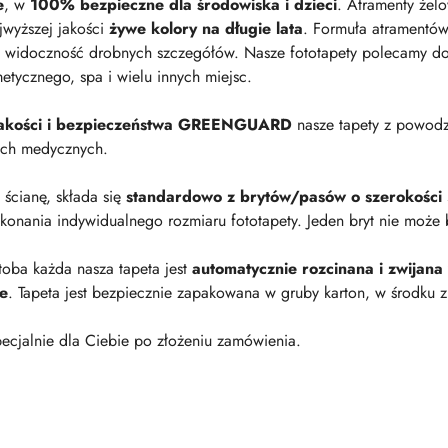
e
, w
100% bezpieczne dla środowiska i dzieci
. Atramenty żel
jwyższej jakości
żywe kolory na długie lata
. Formuła atramentów
 widoczność drobnych szczegółów. Nasze fototapety polecamy do p
metycznego, spa i wielu innych miejsc.
 jakości i bezpieczeństwa GREENGUARD
nasze tapety z powod
ach medycznych.
a ścianę, składa się
standardowo z brytów/pasów o szerokości
onania indywidualnego rozmiaru fototapety. Jeden bryt nie może 
oba każda nasza tapeta jest
automatycznie rozcinana i zwijana
ie
. Tapeta jest bezpiecznie zapakowana w gruby karton, w środku z
ecjalnie dla Ciebie po złożeniu zamówienia.