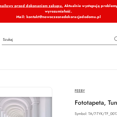
b mailowy przed dokonaniem zakupu.
Aktualnie występują problemy
wyrozumiałość.
Mail: kontakt@nowoczesnedekoracjedodomu.pl
NAZWA
FEEBY
PRODUCENTA:
Fototapeta, Tun
Symbol:
TA/7-TYK/TF_001