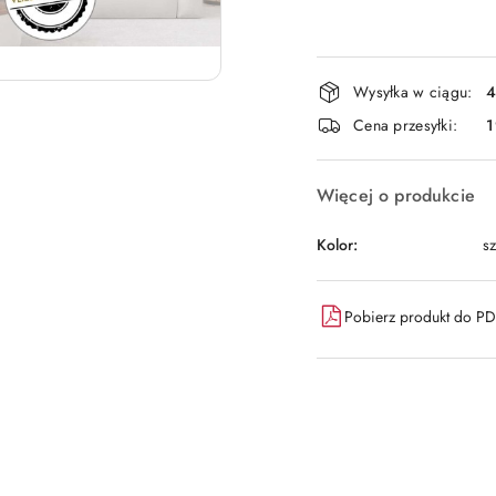
Dostępność
Wysyłka w ciągu:
4
i
Cena przesyłki:
1
dostawa
Więcej o produkcie
Kolor:
sz
Pobierz produkt do P