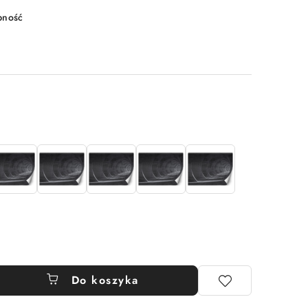
pność
Do koszyka