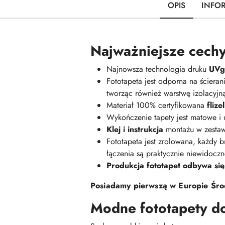
OPIS
INFO
Najważniejsze cechy
Najnowsza technologia druku
UVge
Fototapeta jest odporna na ściera
tworząc również warstwę izolacyj
Materiał 100% certyfikowana
fliz
Wykończenie tapety jest matowe i
Klej i instrukcja
montażu w zestaw
Fototapeta jest zrolowana, każdy br
łączenia są praktycznie niewidoczn
Produkcja fototapet odbywa się
Posiadamy pierwszą w Europie Środ
Modne fototapety d