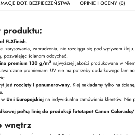
RMACJE DOT. BEZPIECZEŃSTWA
OPINIE I OCENY (0)
 produktu:
l FLXfinish
.
nie, zarysowania, zabrudzenia, nie rozciąga się pod wpływem kleju
ną, pozwalając ścianom oddychać.
2
elina premium 130 g/m
najwyższej jakości produkowana w Niem
 utwardzane promieniami UV nie ma potrzeby dodatkowego lamino
ie.
yt jest
rozcięty i ponumerowany
. Klej nakładamy tylko na ścian
e.
 w Unii Europejskiej
na indywidualne zamówienia klientów. Nie
kowej pełną linię do produkcji fototapet Canon Colorado/
o wnętrz