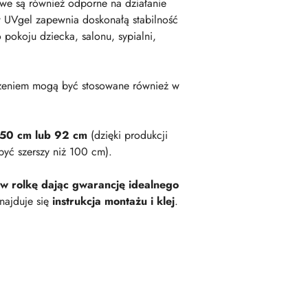
owe są również odporne na działanie
 UVgel zapewnia doskonałą stabilność
okoju dziecka, salonu, sypialni,
zeniem mogą być stosowane również w
 50 cm lub 92 cm
(dzięki produkcji
być szerszy niż 100 cm).
 w rolkę dając gwarancję idealnego
najduje się
instrukcja montażu i klej
.