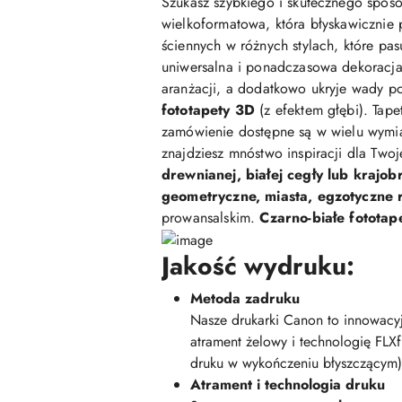
Szukasz szybkiego i skutecznego sposo
wielkoformatowa, która błyskawicznie 
ściennych w różnych stylach, które pasu
uniwersalna i ponadczasowa dekoracja,
aranżacji, a dodatkowo ukryje wady po
fototapety 3D
(z efektem głębi). Tap
zamówienie dostępne są w wielu wymi
znajdziesz mnóstwo inspiracji dla Two
drewnianej, białej cegły lub krajob
geometryczne, miasta, egzotyczne ro
prowansalskim.
Czarno-białe fototap
Jakość wydruku:
Metoda zadruku
Nasze drukarki Canon to innowacyj
atrament żelowy i technologię FLX
druku w wykończeniu błyszczącym)
Atrament i technologia druku