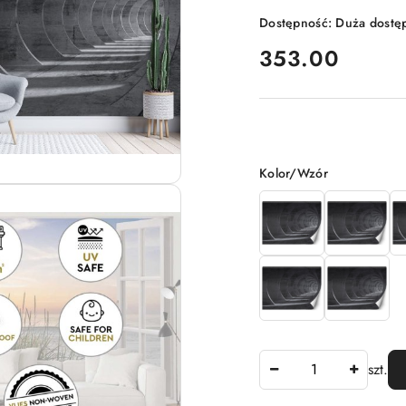
Dostępność:
Duża dostę
cena:
353.00
Wariant
Kolor/Wzór
Ilość
szt.