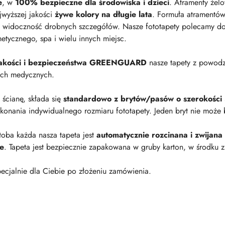
e
, w
100% bezpieczne dla środowiska i dzieci
. Atramenty żel
jwyższej jakości
żywe kolory na długie lata
. Formuła atramentów
 widoczność drobnych szczegółów. Nasze fototapety polecamy do p
metycznego, spa i wielu innych miejsc.
 jakości i bezpieczeństwa GREENGUARD
nasze tapety z powod
ach medycznych.
a ścianę, składa się
standardowo z brytów/pasów o szerokości
onania indywidualnego rozmiaru fototapety. Jeden bryt nie może 
oba każda nasza tapeta jest
automatycznie rozcinana i zwijana
ie
. Tapeta jest bezpiecznie zapakowana w gruby karton, w środku z
ecjalnie dla Ciebie po złożeniu zamówienia.