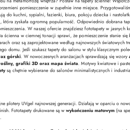
bu na metamorfozę wnętrza? Postaw na tapety ścienne! Współcz
przemieni pomieszczenie w zupełnie inne miejsce. Przygotowaliś
ją do kuchni, sypialni, łazienki, biura, pokoju dziecka i nastolat
 która zyskała ogromną popularność. Odpowiednio dobrana tapeta 
mieszczenia. W naszej ofercie znajdziesz fototapety w jasnych ko
eta ścienna w ciemnej tonacji sprawi, że pomieszczenie stanie się
arach oraz są zaprojektowane według najnowszych światowych t
jego domu. Jeśli szukasz tapety do salonu w stylu klasycznym po
raz górski
. W nowoczesnych aranżacjach sprawdzają się wzory
śliny, grafiki 3D oraz mapa świata
. Motywy kwiatowe i pastel
ety
są chętnie wybierane do salonów minimalistycznych i industri
ne plotery UVgel najnowszej generacji. Działają w oparciu o nowo
finish. Fototapety drukowane są w
wykończeniu matowym
(na spe
.