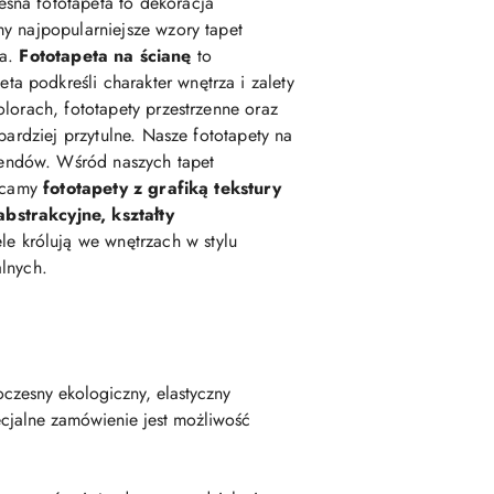
esna fototapeta to dekoracja
my najpopularniejsze wzory tapet
ka.
Fototapeta na ścianę
to
podkreśli charakter wnętrza i zalety
lorach, fototapety przestrzenne oraz
 bardziej przytulne. Nasze fototapety na
rendów. Wśród naszych tapet
lecamy
fototapety z grafiką tekstury
abstrakcyjne, kształty
e królują we wnętrzach w stylu
alnych.
czesny ekologiczny, elastyczny
cjalne zamówienie jest możliwość