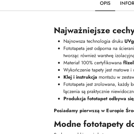
OPIS
INFO
Najważniejsze cechy
Najnowsza technologia druku
UVge
Fototapeta jest odporna na ściera
tworząc również warstwę izolacyj
Materiał 100% certyfikowana
fliz
Wykończenie tapety jest matowe i
Klej i instrukcja
montażu w zestaw
Fototapeta jest zrolowana, każdy br
łączenia są praktycznie niewidoczn
Produkcja fototapet odbywa się
Posiadamy pierwszą w Europie Środ
Modne fototapety d