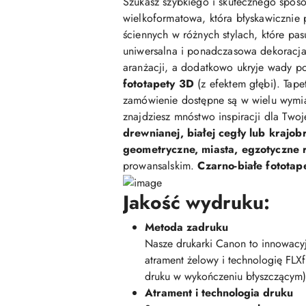
Szukasz szybkiego i skutecznego sposo
wielkoformatowa, która błyskawicznie 
ściennych w różnych stylach, które pasu
uniwersalna i ponadczasowa dekoracja,
aranżacji, a dodatkowo ukryje wady po
fototapety 3D
(z efektem głębi). Tap
zamówienie dostępne są w wielu wymi
znajdziesz mnóstwo inspiracji dla Two
drewnianej, białej cegły lub krajob
geometryczne, miasta, egzotyczne ro
prowansalskim.
Czarno-białe fototap
Jakość wydruku:
Metoda zadruku
Nasze drukarki Canon to innowacyj
atrament żelowy i technologię FLX
druku w wykończeniu błyszczącym)
Atrament i technologia druku