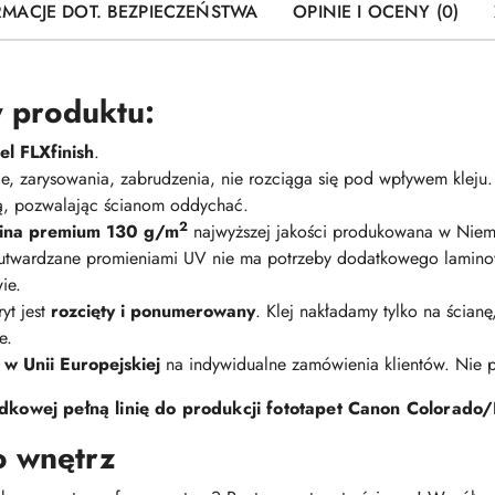
RMACJE DOT. BEZPIECZEŃSTWA
OPINIE I OCENY (0)
 produktu:
l FLXfinish
.
nie, zarysowania, zabrudzenia, nie rozciąga się pod wpływem kleju
ną, pozwalając ścianom oddychać.
2
elina premium 130 g/m
najwyższej jakości produkowana w Niem
 utwardzane promieniami UV nie ma potrzeby dodatkowego lamino
ie.
yt jest
rozcięty i ponumerowany
. Klej nakładamy tylko na ścian
e.
 w Unii Europejskiej
na indywidualne zamówienia klientów. Nie
kowej pełną linię do produkcji fototapet Canon Colorado/
o wnętrz