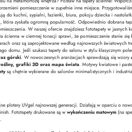
bu na metamorfozę wnętrza? Postaw na tapety ścienne! Współcz
przemieni pomieszczenie w zupełnie inne miejsce. Przygotowaliś
ją do kuchni, sypialni, łazienki, biura, pokoju dziecka i nastolat
 która zyskała ogromną popularność. Odpowiednio dobrana tapeta 
mieszczenia. W naszej ofercie znajdziesz fototapety w jasnych ko
eta ścienna w ciemnej tonacji sprawi, że pomieszczenie stanie się
arach oraz są zaprojektowane według najnowszych światowych t
jego domu. Jeśli szukasz tapety do salonu w stylu klasycznym po
raz górski
. W nowoczesnych aranżacjach sprawdzają się wzory
śliny, grafiki 3D oraz mapa świata
. Motywy kwiatowe i pastel
ety
są chętnie wybierane do salonów minimalistycznych i industri
ne plotery UVgel najnowszej generacji. Działają w oparciu o nowo
finish. Fototapety drukowane są w
wykończeniu matowym
(na spe
.