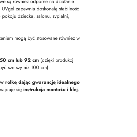
owe są również odporne na działanie
 UVgel zapewnia doskonałą stabilność
okoju dziecka, salonu, sypialni,
zeniem mogą być stosowane również w
 50 cm lub 92 cm
(dzięki produkcji
być szerszy niż 100 cm).
 w rolkę dając gwarancję idealnego
najduje się
instrukcja montażu i klej
.