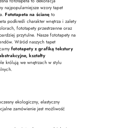
esna fototapeta to dekoracja
my najpopularniejsze wzory tapet
ka.
Fototapeta na ścianę
to
podkreśli charakter wnętrza i zalety
lorach, fototapety przestrzenne oraz
 bardziej przytulne. Nasze fototapety na
rendów. Wśród naszych tapet
lecamy
fototapety z grafiką tekstury
abstrakcyjne, kształty
e królują we wnętrzach w stylu
alnych.
czesny ekologiczny, elastyczny
cjalne zamówienie jest możliwość