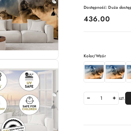
Dostępność:
Duża dostę
cena:
436.00
Wariant
Kolor/Wzór
Ilość
szt.
Dostępność