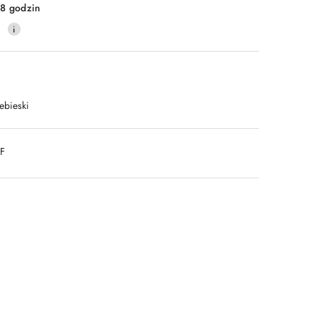
8 godzin
0
ebieski
DF