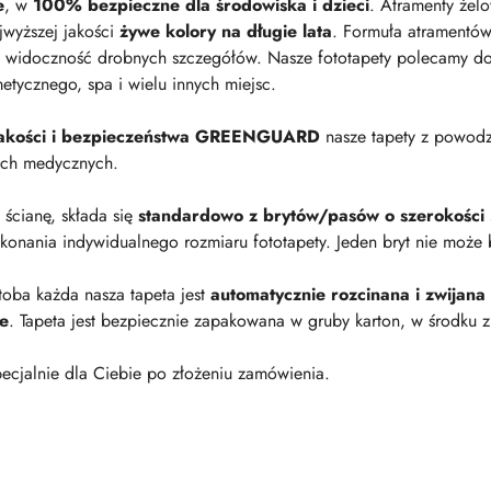
e
, w
100% bezpieczne dla środowiska i dzieci
. Atramenty żel
jwyższej jakości
żywe kolory na długie lata
. Formuła atramentów
 widoczność drobnych szczegółów. Nasze fototapety polecamy do p
metycznego, spa i wielu innych miejsc.
 jakości i bezpieczeństwa GREENGUARD
nasze tapety z powod
ach medycznych.
a ścianę, składa się
standardowo z brytów/pasów o szerokości
onania indywidualnego rozmiaru fototapety. Jeden bryt nie może 
oba każda nasza tapeta jest
automatycznie rozcinana i zwijana
ie
. Tapeta jest bezpiecznie zapakowana w gruby karton, w środku z
ecjalnie dla Ciebie po złożeniu zamówienia.