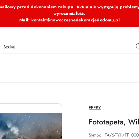
b mailowy przed dokonaniem zakupu.
Aktualnie występują problemy
wyrozumiałość.
Mail: kontakt@nowoczesnedekoracjedodomu.pl
NAZWA
FEEBY
PRODUCENTA:
Fototapeta, Wi
Symbol:
TA/6-TYK/TF_00