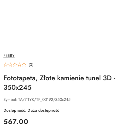
NAZWA
FEEBY
PRODUCENTA:
(0)
Fototapeta, Złote kamienie tunel 3D -
350x245
Symbol:
TA/7-TYK/TF_00192/350x245
Dostępność:
Duża dostępność
cena:
567.00