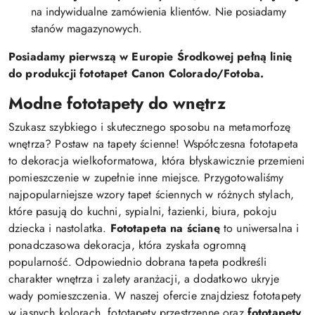
na indywidualne zamówienia klientów. Nie posiadamy
stanów magazynowych.
Posiadamy pierwszą w Europie Środkowej pełną linię
do produkcji fototapet Canon Colorado/Fotoba.
Modne fototapety do wnętrz
Szukasz szybkiego i skutecznego sposobu na metamorfozę
wnętrza? Postaw na tapety ścienne! Współczesna fototapeta
to dekoracja wielkoformatowa, która błyskawicznie przemieni
pomieszczenie w zupełnie inne miejsce. Przygotowaliśmy
najpopularniejsze wzory tapet ściennych w różnych stylach,
które pasują do kuchni, sypialni, łazienki, biura, pokoju
dziecka i nastolatka.
Fototapeta na ścianę
to uniwersalna i
ponadczasowa dekoracja, która zyskała ogromną
popularność. Odpowiednio dobrana tapeta podkreśli
charakter wnętrza i zalety aranżacji, a dodatkowo ukryje
wady pomieszczenia. W naszej ofercie znajdziesz fototapety
w jasnych kolorach, fototapety przestrzenne oraz
fototapety