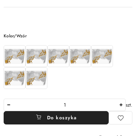
Wariant
Kolor/Wzór
Ilość
szt.
Do koszyka