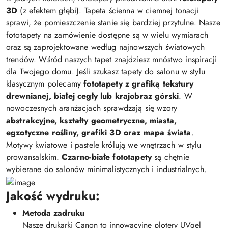
3D
(z efektem głębi). Tapeta ścienna w ciemnej tonacji
sprawi, że pomieszczenie stanie się bardziej przytulne. Nasze
fototapety na zamówienie dostępne są w wielu wymiarach
oraz są zaprojektowane według najnowszych światowych
trendów. Wśród naszych tapet znajdziesz mnóstwo inspiracji
dla Twojego domu. Jeśli szukasz tapety do salonu w stylu
klasycznym polecamy
fototapety z grafiką tekstury
drewnianej, białej cegły lub krajobraz górski
. W
nowoczesnych aranżacjach sprawdzają się wzory
abstrakcyjne, kształty geometryczne, miasta,
egzotyczne rośliny, grafiki 3D oraz mapa świata
.
Motywy kwiatowe i pastele królują we wnętrzach w stylu
prowansalskim.
Czarno-białe fototapety
są chętnie
wybierane do salonów minimalistycznych i industrialnych.
Jakość wydruku:
Metoda zadruku
Nasze drukarki Canon to innowacyjne plotery UVgel