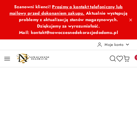
Przejdź do treści głównej
Przejdź do wyszukiwarki
Przejdź do moje konto
Przejdź do menu głównego
Przejdź do opisu produktu
Przejdź do stopki
Szanowni klienci!
Prosimy o kontakt telefoniczny lub
mailowy przed dokonaniem zakupu.
Aktualnie występują
problemy z aktualizacją stanów magazynowych.
Dziękujemy za wyrozumiałość.
Mail: kontakt@nowoczesnedekoracjedodomu.pl
Moje konto