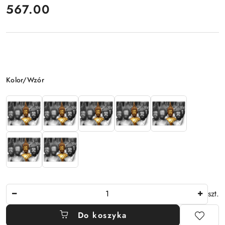
cena:
567.00
Wariant
Kolor/Wzór
Ilość
szt.
Do koszyka