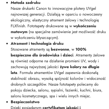
Metoda zadruku
Nasze drukarki Canon to innowacyjne plotery UVgel
najnowszej generacji. Działają w oparciu o nowoczesny
ekologiczny, elastyczny atrament żelowy i technologię
FLXfinish. Fototapety drukowane są w
wykończeniu
matowym
(na specjalne zamówienie jest możliwość druku
w wykończeniu błyszczącym).
Atrament i technologia druku
Stosowane atramenty są
bezwonne
, w
100%
bezpieczne dla środowiska i dzieci
. Atramenty żelowe
są również odporne na działanie promieni UV, wody i
zachowują najwyższej jakości
żywe kolory na długie
lata
. Formuła atramentów UVgel zapewnia doskonałą
stabilność obrazu, wysoką spójność kolorów i widoczność
drobnych szczegółów. Nasze fototapety polecamy do
pokoju dziecka, salonu, sypialni, łazienki, kuchni, biura,
salonu kosmetycznego, spa i wielu innych miejsc.
Bezpieczeństwo
Dzięki posiadanym
certyfikatom jakości i