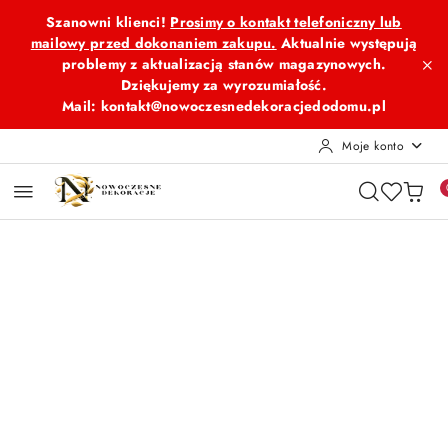
Przejdź do treści głównej
Przejdź do wyszukiwarki
Przejdź do moje konto
Przejdź do menu głównego
Przejdź do opisu produktu
Przejdź do stopki
Szanowni klienci!
Prosimy o kontakt telefoniczny lub
mailowy przed dokonaniem zakupu.
Aktualnie występują
problemy z aktualizacją stanów magazynowych.
Dziękujemy za wyrozumiałość.
Mail: kontakt@nowoczesnedekoracjedodomu.pl
Moje konto