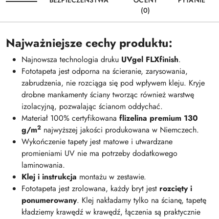
(0)
Najważniejsze cechy produktu:
Najnowsza technologia druku
UVgel FLXfinish
.
Fototapeta jest odporna na ścieranie, zarysowania,
zabrudzenia, nie rozciąga się pod wpływem kleju. Kryje
drobne mankamenty ściany tworząc również warstwę
izolacyjną, pozwalając ścianom oddychać.
Materiał 100% certyfikowana
flizelina premium 130
2
g/m
najwyższej jakości produkowana w Niemczech.
Wykończenie tapety jest matowe i utwardzane
promieniami UV nie ma potrzeby dodatkowego
laminowania.
Klej i instrukcja
montażu w zestawie.
Fototapeta jest zrolowana, każdy bryt jest
rozcięty i
ponumerowany
. Klej nakładamy tylko na ścianę, tapetę
kładziemy krawędź w krawędź, łączenia są praktycznie