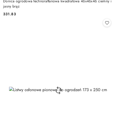
Donica ogrodowa technorattanowa kwadratowa 46x46x46 ciemny i
jasny brąz
331.83
Cena: