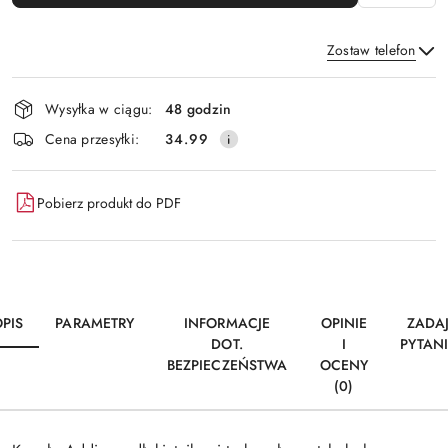
Zostaw telefon
Dostępność
Wysyłka w ciągu:
48 godzin
i
Wyślij
Cena przesyłki:
34.99
dostawa
Pobierz produkt do PDF
PIS
PARAMETRY
INFORMACJE
OPINIE
ZADA
DOT.
I
PYTAN
BEZPIECZEŃSTWA
OCENY
(0)