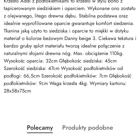
Krzesło Addi z podłokietnikami to krzesło w stylu boho z
tapicerowanym siedziskiem i oparciem. Wykonane ono zostało
z olejwanego, litego drewna dębu. Stabilna podstawa oraz
idealnie wyprofilowane oparcie gwarantuje komfort siedzenia.
Tkanina jaką użyto to siedziska i oparcie to miękki w dotyku
materiał o kolorze beżowym Danny beige 3. Ciekawa tekstura i
bardzo gruby splot materiału tworzą idealne połączenie z
naturalnymi słojami drewna nóg. Max. obciążenie 110kg.
Wysokośc oparcia: 32cm Głębokośc siedziska: 45cm
Szerokość siedziska: 47cm Wysokość podłokietników od
podłogi: 66,5cm Szerokość podłokietników: 7cm Głębokość
podłokietników: 9cm Waga krzesła 4kg. Wymiary kartonu:
28x58x75cm
Produkty
Produkty
Polecamy
Produkty podobne
Pomiń karuzelę produktów
o
o