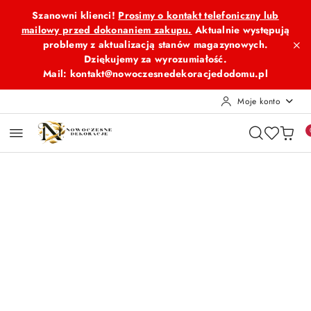
Przejdź do treści głównej
Przejdź do wyszukiwarki
Przejdź do moje konto
Przejdź do menu głównego
Przejdź do opisu produktu
Przejdź do stopki
Szanowni klienci!
Prosimy o kontakt telefoniczny lub
mailowy przed dokonaniem zakupu.
Aktualnie występują
problemy z aktualizacją stanów magazynowych.
Dziękujemy za wyrozumiałość.
Mail: kontakt@nowoczesnedekoracjedodomu.pl
Moje konto