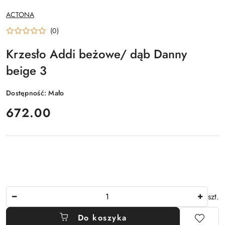
NAZWA
ACTONA
PRODUCENTA:
(0)
Krzesło Addi beżowe/ dąb Danny
beige 3
Dostępność:
Mało
cena:
672.00
Ilość
szt.
Do koszyka