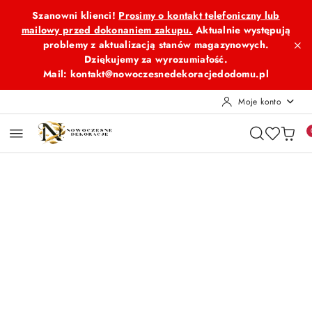
Przejdź do treści głównej
Przejdź do wyszukiwarki
Przejdź do moje konto
Przejdź do menu głównego
Przejdź do opisu produktu
Przejdź do stopki
Szanowni klienci!
Prosimy o kontakt telefoniczny lub
mailowy przed dokonaniem zakupu.
Aktualnie występują
problemy z aktualizacją stanów magazynowych.
Dziękujemy za wyrozumiałość.
Mail: kontakt@nowoczesnedekoracjedodomu.pl
Moje konto