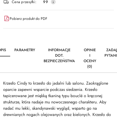
Wyślij
Cena przesyłki:
99
dostawa
Pobierz produkt do PDF
PIS
PARAMETRY
INFORMACJE
OPINIE
ZADA
DOT.
I
PYTAN
BEZPIECZEŃSTWA
OCENY
(0)
Krzesło Cindy to krzesło do jadalni lub salonu. Zaokrąglone
oparcie zapewni wsparcie podczas siedzenia. Krzesło
tapicerowane jest miękką tkaniną typu bouclé o kręconej
strukturze, która nadaje mu nowoczesnego charakteru. Aby
nadać mu lekki, skandynawski wygląd, wsparto go na
drewnianych nogach olejowanych oraz bielonych. Krzesło do