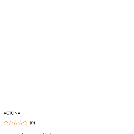
NAZWA
ACTONA
PRODUCENTA:
(0)