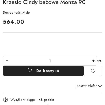
Krzesło Cindy beżowe Monza 90
Dostępność:
Mało
cena:
564.00
Ilość
szt.
Do koszyka
Zostaw telefon
Dostępność
Wysyłka w ciągu:
48 godzin
i