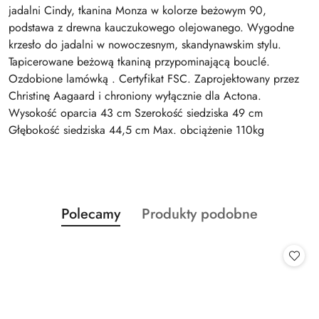
jadalni Cindy, tkanina Monza w kolorze beżowym 90,
podstawa z drewna kauczukowego olejowanego. Wygodne
krzesło do jadalni w nowoczesnym, skandynawskim stylu.
Tapicerowane beżową tkaniną przypominającą bouclé.
Ozdobione lamówką . Certyfikat FSC. Zaprojektowany przez
Christinę Aagaard i chroniony wyłącznie dla Actona.
Wysokość oparcia 43 cm Szerokość siedziska 49 cm
Głębokość siedziska 44,5 cm Max. obciążenie 110kg
Produkty
Produkty
Polecamy
Produkty podobne
Pomiń karuzelę produktów
o
o
statusie:
statusie: