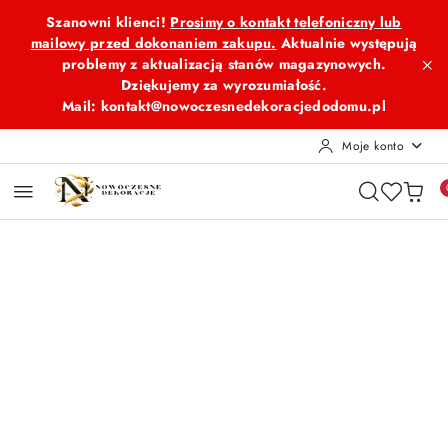
Przejdź do treści głównej
Przejdź do wyszukiwarki
Przejdź do moje konto
Przejdź do menu głównego
Przejdź do opisu produktu
Przejdź do stopki
Szanowni klienci!
Prosimy o kontakt telefoniczny lub
mailowy przed dokonaniem zakupu.
Aktualnie występują
problemy z aktualizacją stanów magazynowych.
Dziękujemy za wyrozumiałość.
Mail: kontakt@nowoczesnedekoracjedodomu.pl
Moje konto