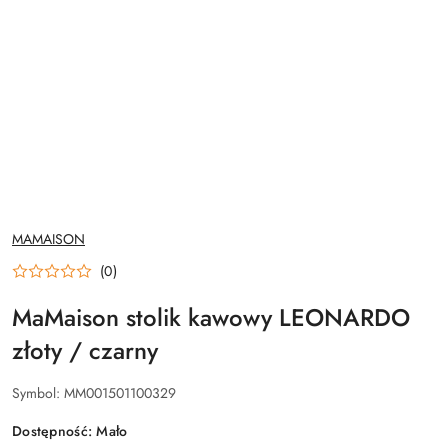
NAZWA
MAMAISON
PRODUCENTA:
(0)
MaMaison stolik kawowy LEONARDO
złoty / czarny
Symbol:
MM001501100329
Dostępność:
Mało