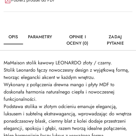
Pobierz produkt do PDF
OPIS
PARAMETRY
OPINIE I
ZADAJ
OCENY (0)
PYTANIE
MaMaison stolik kawowy LEONARDO złoty / czarny.
Stolik Leonardo łączy nowoczesny design z wyjątkową formą,
tworząc elegancki akcent w każdym wnętrzu.
Wykonany z połączenia drewna mango i płyty MDF to
doskonała harmonia naturalnego ciepła i nowoczesnej
funkcjonalności.
Podstawa stolika w złotym odcieniu emanuje elegancją,
luksusem i subtelną ekstrawagancją, wprowadzając do wnętrza
ponadczasowy blask, ciemny blat z kolei dodaje przestrzeni
elegancji, spokoju i głębi, razem tworzą idealne połączenie,
które harmonijnie łączy luksus z wyważoną formą.