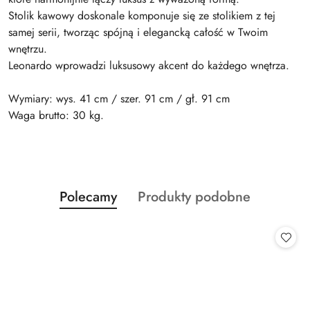
Stolik kawowy doskonale komponuje się ze stolikiem z tej
samej serii, tworząc spójną i elegancką całość w Twoim
wnętrzu.
Leonardo wprowadzi luksusowy akcent do każdego wnętrza.
Wymiary: wys. 41 cm / szer. 91 cm / gł. 91 cm
Waga brutto: 30 kg.
Produkty
Produkty
Polecamy
Produkty podobne
Pomiń karuzelę produktów
o
o
statusie:
statusie: