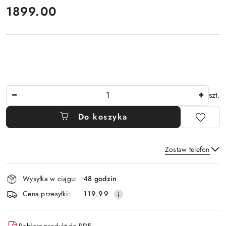
cena:
1899.00
Ilość
szt.
Do koszyka
Zostaw telefon
Dostępność
Wysyłka w ciągu:
48 godzin
i
Wyślij
Cena przesyłki:
119.99
dostawa