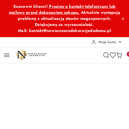
Przejdź do treści głównej
Przejdź do wyszukiwarki
Przejdź do moje konto
Przejdź do menu głównego
Przejdź do opisu produktu
Przejdź do stopki
Szanowni klienci!
Prosimy o kontakt telefoniczny lub
mailowy przed dokonaniem zakupu.
Aktualnie występują
problemy z aktualizacją stanów magazynowych.
Dziękujemy za wyrozumiałość.
Mail: kontakt@nowoczesnedekoracjedodomu.pl
Moje konto