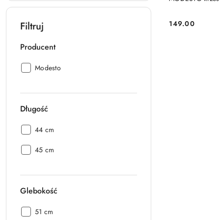
149.00
Filtruj
Cena:
Producent
Producent:
Modesto
Długość
Długość:
44 cm
Długość:
45 cm
Glebokość
Glebokość:
51 cm