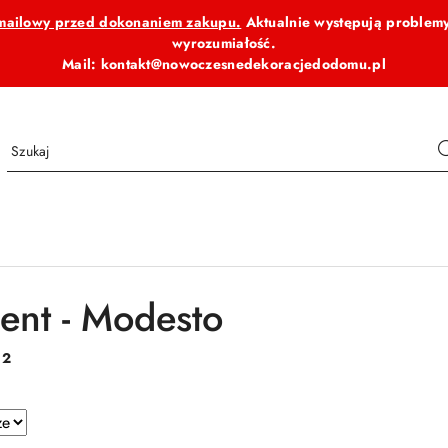
b mailowy przed dokonaniem zakupu.
Aktualnie występują problemy
wyrozumiałość.
Mail: kontakt@nowoczesnedekoracjedodomu.pl
ent - Modesto
:
2