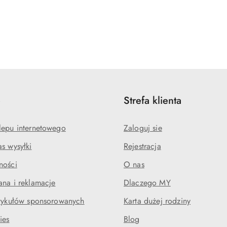
e
Strefa klienta
lepu internetowego
Zaloguj sie
s wysyłki
Rejestracja
ności
O nas
ana i reklamacje
Dlaczego MY
rtykułów sponsorowanych
Karta dużej rodziny
ies
Blog