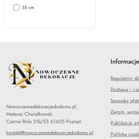
Glebokość:
55 cm
Informacj
Regulamin sk
Dostawa i cza
Sposoby płat
Nowoczesnedekoracjedodomu.pl
Zwroty, wymi
Mateusz Chwiałkowski
Czarna Rola 21b/23 61-625 Poznań
Publikacja a
kontakt@nowoczesnedekoracjedodomu.pl
Polityka cook