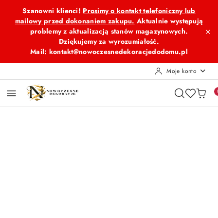
Przejdź do treści głównej
Przejdź do wyszukiwarki
Przejdź do moje konto
Przejdź do menu głównego
Przejdź do opisu produktu
Przejdź do stopki
Szanowni klienci!
Prosimy o kontakt telefoniczny lub
mailowy przed dokonaniem zakupu.
Aktualnie występują
problemy z aktualizacją stanów magazynowych.
Dziękujemy za wyrozumiałość.
Mail: kontakt@nowoczesnedekoracjedodomu.pl
Moje konto