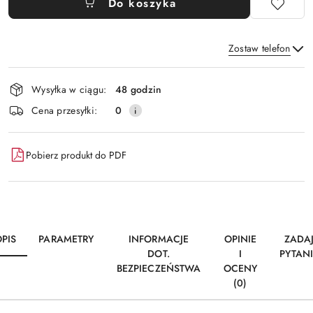
Do koszyka
Zostaw telefon
Dostępność
Wysyłka w ciągu:
48 godzin
i
Wyślij
Cena przesyłki:
0
dostawa
Pobierz produkt do PDF
PIS
PARAMETRY
INFORMACJE
OPINIE
ZADA
DOT.
I
PYTAN
BEZPIECZEŃSTWA
OCENY
(0)