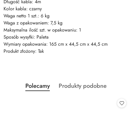
Długość kabla: 4m
Kolor kabla: czarny
Waga netto 1 szt.: 6 kg
Waga z opakowaniem: 7,5 kg
Maksymalna ilość szt. w opakowaniu: 1
Sposób wysyłki: Paleta
Wymiary opakowania: 165 cm x 44,5 cm x 44,5 cm
Produkt złożony: Tak
Produkty
Produkty
Polecamy
Produkty podobne
Pomiń karuzelę produktów
o
o
statusie:
statusie: