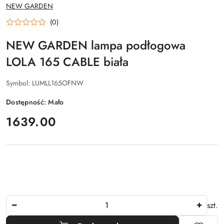
NAZWA
NEW GARDEN
PRODUCENTA:
(0)
NEW GARDEN lampa podłogowa
LOLA 165 CABLE biała
Symbol:
LUMLL165OFNW
Dostępność:
Mało
cena:
1639.00
Ilość
szt.