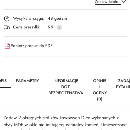
Zostaw telefon
Dostępność
Wysyłka w ciągu:
48 godzin
i
Wyślij
Cena przesyłki:
99
dostawa
Pobierz produkt do PDF
PIS
PARAMETRY
INFORMACJE
OPINIE
ZADA
DOT.
I
PYTAN
BEZPIECZEŃSTWA
OCENY
(0)
Zestaw 2 okrągłych stolików kawowych Dice wykonanych z
płyty MDF w okleinie imitującej naturalny kamień. Umieszczone