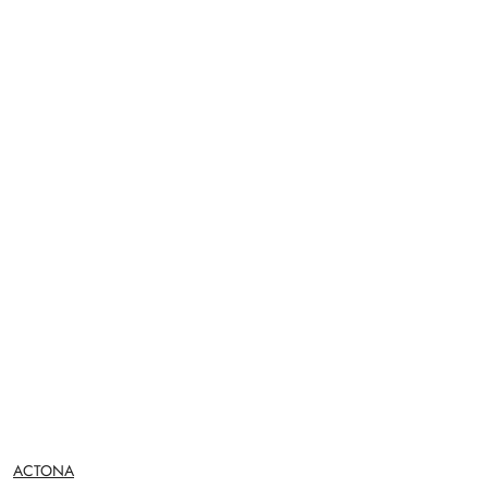
NAZWA
ACTONA
PRODUCENTA: