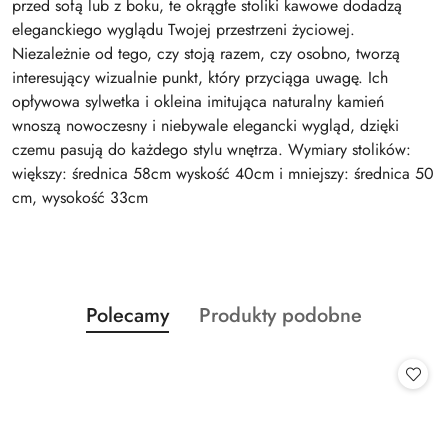
przed sofą lub z boku, te okrągłe stoliki kawowe dodadzą
eleganckiego wyglądu Twojej przestrzeni życiowej.
Niezależnie od tego, czy stoją razem, czy osobno, tworzą
interesujący wizualnie punkt, który przyciąga uwagę. Ich
opływowa sylwetka i okleina imitująca naturalny kamień
wnoszą nowoczesny i niebywale elegancki wygląd, dzięki
czemu pasują do każdego stylu wnętrza. Wymiary stolików:
większy: średnica 58cm wyskość 40cm i mniejszy: średnica 50
cm, wysokość 33cm
Produkty
Produkty
Polecamy
Produkty podobne
Pomiń karuzelę produktów
o
o
statusie:
statusie: