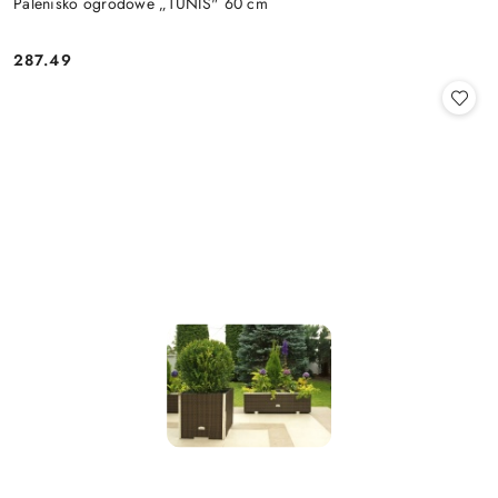
Palenisko ogrodowe „TUNIS" 60 cm
287.49
Cena: