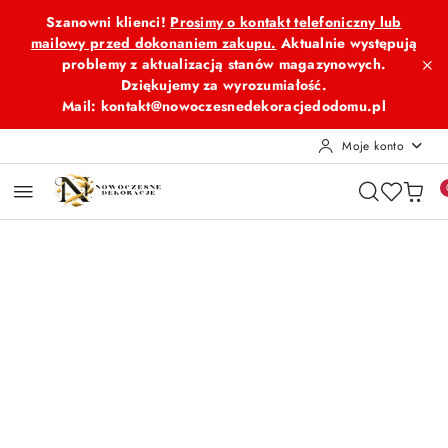
Przejdź do treści głównej
Przejdź do wyszukiwarki
Przejdź do moje konto
Przejdź do menu głównego
Przejdź do opisu produktu
Przejdź do stopki
Szanowni klienci!
Prosimy o kontakt telefoniczny lub
mailowy przed dokonaniem zakupu.
Aktualnie występują
problemy z aktualizacją stanów magazynowych.
Dziękujemy za wyrozumiałość.
Mail: kontakt@nowoczesnedekoracjedodomu.pl
Moje konto