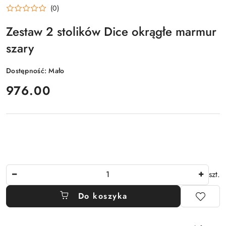
(0)
Zestaw 2 stolików Dice okrągłe marmur
szary
Dostępność:
Mało
cena:
976.00
Ilość
szt.
Do koszyka