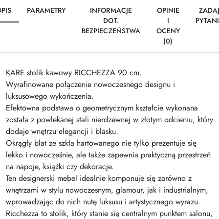
PIS
PARAMETRY
INFORMACJE
OPINIE
ZADA
DOT.
I
PYTAN
BEZPIECZEŃSTWA
OCENY
(0)
KARE stolik kawowy RICCHEZZA 90 cm.
Wyrafinowane połączenie nowoczesnego designu i
luksusowego wykończenia.
Efektowna podstawa o geometrycznym kształcie wykonana
została z powlekanej stali nierdzewnej w złotym odcieniu, który
dodaje wnętrzu elegancji i blasku.
Okrągły blat ze szkła hartowanego nie tylko prezentuje się
lekko i nowocześnie, ale także zapewnia praktyczną przestrzeń
na napoje, książki czy dekoracje.
Ten designerski mebel idealnie komponuje się zarówno z
wnętrzami w stylu nowoczesnym, glamour, jak i industrialnym,
wprowadzając do nich nutę luksusu i artystycznego wyrazu.
Ricchezza to stolik, który stanie się centralnym punktem salonu,