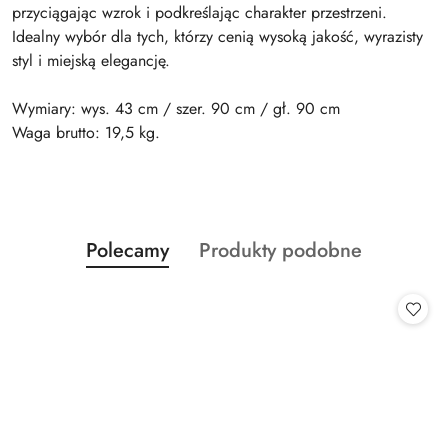
przyciągając wzrok i podkreślając charakter przestrzeni.
Idealny wybór dla tych, którzy cenią wysoką jakość, wyrazisty
styl i miejską elegancję.
Wymiary: wys. 43 cm / szer. 90 cm / gł. 90 cm
Waga brutto: 19,5 kg.
Produkty
Produkty
Polecamy
Produkty podobne
Pomiń karuzelę produktów
o
o
statusie:
statusie: