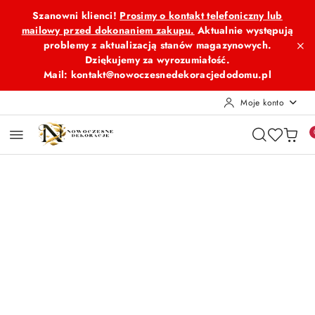
Przejdź do treści głównej
Przejdź do wyszukiwarki
Przejdź do moje konto
Przejdź do menu głównego
Przejdź do opisu produktu
Przejdź do stopki
Szanowni klienci!
Prosimy o kontakt telefoniczny lub
mailowy przed dokonaniem zakupu.
Aktualnie występują
problemy z aktualizacją stanów magazynowych.
Dziękujemy za wyrozumiałość.
Mail: kontakt@nowoczesnedekoracjedodomu.pl
Moje konto