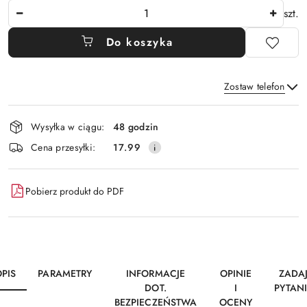
Ilość
szt.
Do koszyka
Zostaw telefon
Dostępność
Wysyłka w ciągu:
48 godzin
i
Wyślij
Cena przesyłki:
17.99
dostawa
Pobierz produkt do PDF
PIS
PARAMETRY
INFORMACJE
OPINIE
ZADA
DOT.
I
PYTAN
BEZPIECZEŃSTWA
OCENY