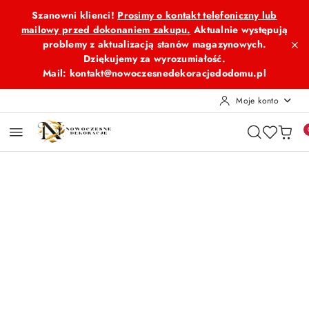
Przejdź do treści głównej
Przejdź do wyszukiwarki
Przejdź do moje konto
Przejdź do menu głównego
Przejdź do opisu produktu
Przejdź do stopki
Szanowni klienci!
Prosimy o kontakt telefoniczny lub
mailowy przed dokonaniem zakupu.
Aktualnie występują
problemy z aktualizacją stanów magazynowych.
Dziękujemy za wyrozumiałość.
Mail: kontakt@nowoczesnedekoracjedodomu.pl
Moje konto